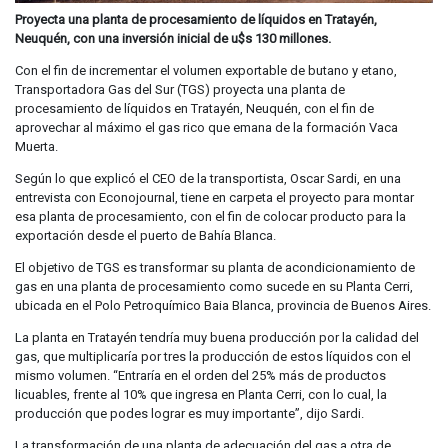
Proyecta una planta de procesamiento de líquidos en Tratayén,
Neuquén, con una inversión inicial de u$s 130 millones.
Con el fin de incrementar el volumen exportable de butano y etano,
Transportadora Gas del Sur (TGS) proyecta una planta de
procesamiento de líquidos en Tratayén, Neuquén, con el fin de
aprovechar al máximo el gas rico que emana de la formación Vaca
Muerta.
Según lo que explicó el CEO de la transportista, Oscar Sardi, en una
entrevista con Econojournal, tiene en carpeta el proyecto para montar
esa planta de procesamiento, con el fin de colocar producto para la
exportación desde el puerto de Bahía Blanca.
El objetivo de TGS es transformar su planta de acondicionamiento de
gas en una planta de procesamiento como sucede en su Planta Cerri,
ubicada en el Polo Petroquímico Baia Blanca, provincia de Buenos Aires.
La planta en Tratayén tendría muy buena producción por la calidad del
gas, que multiplicaría por tres la producción de estos líquidos con el
mismo volumen. “Entraría en el orden del 25% más de productos
licuables, frente al 10% que ingresa en Planta Cerri, con lo cual, la
producción que podes lograr es muy importante”, dijo Sardi.
La transformación de una planta de adecuación del gas a otra de