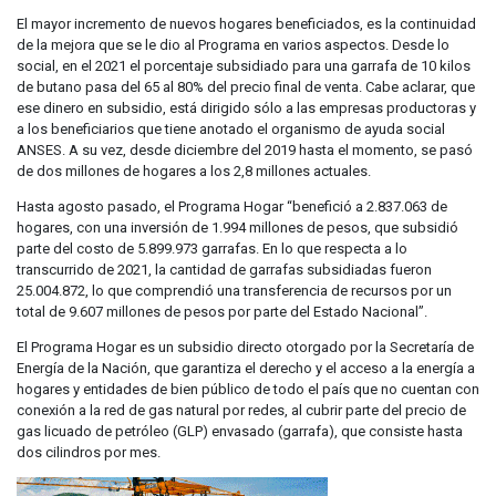
El mayor incremento de nuevos hogares beneficiados, es la continuidad
de la mejora que se le dio al Programa en varios aspectos. Desde lo
social, en el 2021 el porcentaje subsidiado para una garrafa de 10 kilos
de butano pasa del 65 al 80% del precio final de venta. Cabe aclarar, que
ese dinero en subsidio, está dirigido sólo a las empresas productoras y
a los beneficiarios que tiene anotado el organismo de ayuda social
ANSES. A su vez, desde diciembre del 2019 hasta el momento, se pasó
de dos millones de hogares a los 2,8 millones actuales.
Hasta agosto pasado, el Programa Hogar “benefició a 2.837.063 de
hogares, con una inversión de 1.994 millones de pesos, que subsidió
parte del costo de 5.899.973 garrafas. En lo que respecta a lo
transcurrido de 2021, la cantidad de garrafas subsidiadas fueron
25.004.872, lo que comprendió una transferencia de recursos por un
total de 9.607 millones de pesos por parte del Estado Nacional”.
El Programa Hogar es un subsidio directo otorgado por la Secretaría de
Energía de la Nación, que garantiza el derecho y el acceso a la energía a
hogares y entidades de bien público de todo el país que no cuentan con
conexión a la red de gas natural por redes, al cubrir parte del precio de
gas licuado de petróleo (GLP) envasado (garrafa), que consiste hasta
dos cilindros por mes.