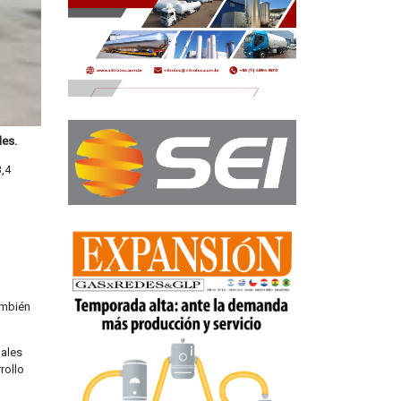
les.
3,4
ambién
uales
rollo