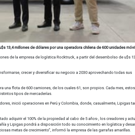
 u$s 13,4 millones de dólares por una operadora chilena de 600 unidades móvi
iones de la empresa de logística Rocktruck, a partir del desembolso de u$s 1
ransformarse, crecer y diversificar su negocio a 2030 aprovechando todas sus
ra una flota de 600 camiones, de los cuales 61, son propios. Cada mes, estos
istintos tipos de mercaderías.
res, inició operaciones en Perú y Colombia, donde, casualmente, Lipigas t
ctado adquirir el 100% de la propiedad al cabo de 5 años-, los creadores y act
ía y Lipigas pondrá a disposición todo su conocimiento en logística y desar
ciosas metas de crecimiento”, informó la empresa de las garrafas amarillas.