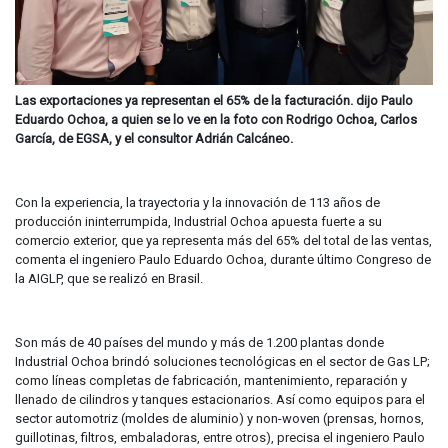
Las exportaciones ya representan el 65% de la facturación. dijo Paulo
Eduardo Ochoa, a quien se lo ve en la foto con Rodrigo Ochoa, Carlos
García, de EGSA, y el consultor Adrián Calcáneo.
Con la experiencia, la trayectoria y la innovación de 113 años de
producción ininterrumpida, Industrial Ochoa apuesta fuerte a su
comercio exterior, que ya representa más del 65% del total de las ventas,
comenta el ingeniero Paulo Eduardo Ochoa, durante último Congreso de
la AIGLP, que se realizó en Brasil.
Son más de 40 países del mundo y más de 1.200 plantas donde
Industrial Ochoa brindó soluciones tecnológicas en el sector de Gas LP;
como líneas completas de fabricación, mantenimiento, reparación y
llenado de cilindros y tanques estacionarios. Así como equipos para el
sector automotriz (moldes de aluminio) y non-woven (prensas, hornos,
guillotinas, filtros, embaladoras, entre otros), precisa el ingeniero Paulo