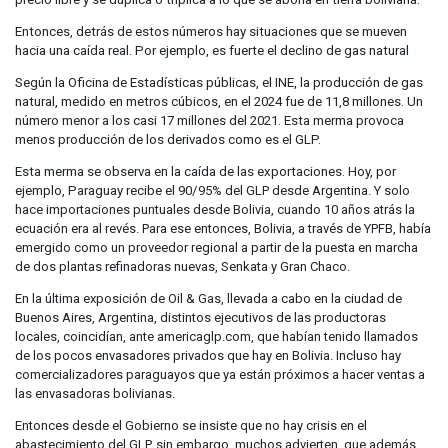
Entonces, detrás de estos números hay situaciones que se mueven
hacia una caída real. Por ejemplo, es fuerte el declino de gas natural
Según la Oficina de Estadísticas públicas, el INE, la producción de gas
natural, medido en metros cúbicos, en el 2024 fue de 11,8 millones. Un
número menor a los casi 17 millones del 2021. Esta merma provoca
menos producción de los derivados como es el GLP.
Esta merma se observa en la caída de las exportaciones. Hoy, por
ejemplo, Paraguay recibe el 90/
95% del GLP desde Argentina. Y solo
hace importaciones puntuales desde Bolivia, cuando 10 años atrás la
ecuación era al revés. Para ese entonces, Bolivia, a través de YPFB, había
emergido como un proveedor regional a partir de la puesta en marcha
de dos plantas refinadoras nuevas, Senkata y Gran Chaco.
En la última exposición de Oil & Gas, llevada a cabo en la ciudad de
Buenos Aires, Argentina, distintos ejecutivos de las productoras
locales, coincidían, ante americaglp.com, que habían tenido llamados
de los pocos envasadores privados que hay en Bolivia. Incluso hay
comercializadores paraguayos que ya están próximos a hacer ventas a
las envasadoras bolivianas.
Entonces desde el Gobierno se insiste que no hay crisis en el
abastecimiento del GLP, sin embargo, muchos advierten, que además