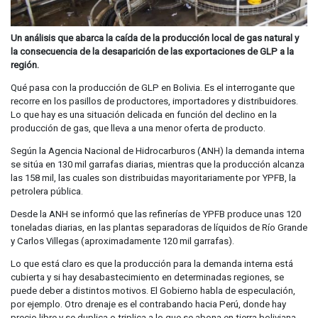
Un análisis que abarca la caída de la producción local de gas natural y
la consecuencia de la desaparición de las exportaciones de GLP a la
región.
Qué pasa con la producción de GLP en Bolivia. Es el interrogante que
recorre en los pasillos de productores, importadores y distribuidores.
Lo que hay es una situación delicada en función del declino en la
producción de gas, que lleva a una menor oferta de producto.
Según la Agencia Nacional de Hidrocarburos (ANH) la demanda interna
se sitúa en 130 mil garrafas diarias, mientras que la producción alcanza
las 158 mil, las cuales son distribuidas mayoritariamente por YPFB, la
petrolera pública.
Desde la ANH se informó que las refinerías de YPFB produce unas 120
toneladas diarias, en las plantas separadoras de líquidos de Río Grande
y Carlos Villegas (aproximadamente 120 mil garrafas).
Lo que está claro es que la producción para la demanda interna está
cubierta y si hay desabastecimiento en determinadas regiones, se
puede deber a distintos motivos. El Gobierno habla de especulación,
por ejemplo. Otro drenaje es el contrabando hacia Perú, donde hay
precio libre y se duplica o triplica a lo que se abona en tierra boliviana.